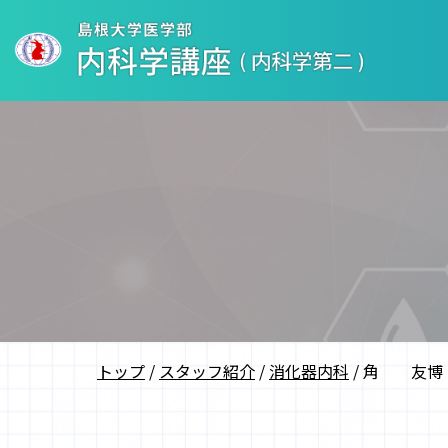
このページの本文へ
現
トップ
/
スタッフ紹介
/
消化器内科
/
角 友博
在
の
位