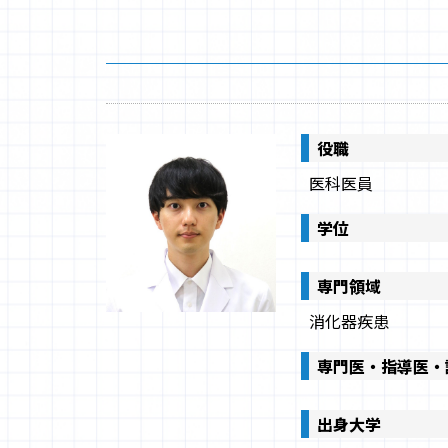
置：
役職
医科医員
学位
専門領域
消化器疾患
専門医・指導医・
出身大学