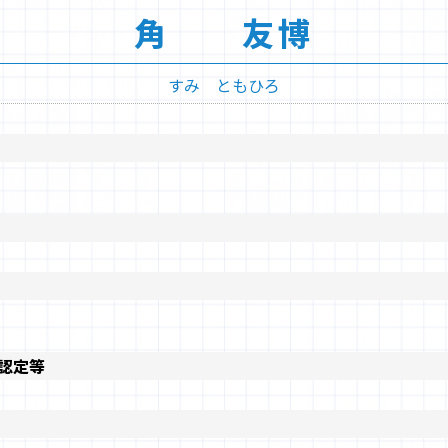
角 友博
すみ ともひろ
認定等