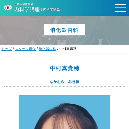
このページの本文へ
消化器内科
現
トップ
/
スタッフ紹介
/
消化器内科
/
中村真貴穂
在
の
位
中村真貴穂
置：
なかむら みきほ